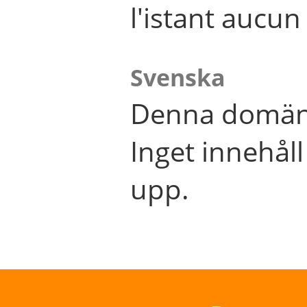
l'istant aucu
Svenska
Denna domän 
Inget innehål
upp.